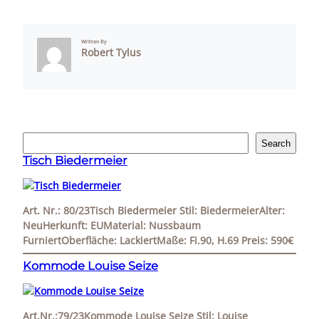
Written By
Robert Tylus
S
Search
u
Tisch Biedermeier
c
h
e
Art. Nr.: 80/23Tisch Biedermeier Stil: BiedermeierAlter:
n
NeuHerkunft: EUMaterial: Nussbaum
FurniertOberfläche: LackiertMaße: Fi.90, H.69 Preis: 590€
Kommode Louise Seize
Art.Nr.:79/23Kommode Louise Seize Stil: Louise