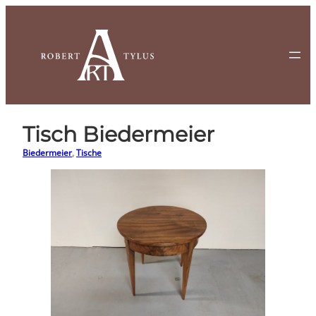
Zum
Inhalt
springen
Tisch Biedermeier
Biedermeier
, 
Tische