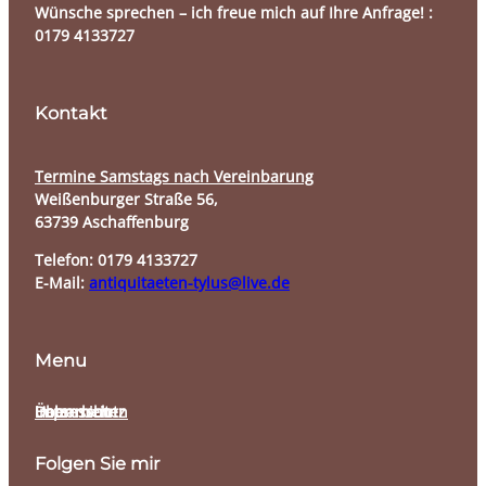
Wünsche sprechen – ich freue mich auf Ihre Anfrage! :
0179 4133727
Kontakt
Termine Samstags nach Vereinbarung​
Weißenburger Straße 56,
63739 Aschaffenburg
Telefon:
0179 4133727
E-Mail:
antiquitaeten-tylus@live.de
Menu
Über mich
Holzarbeiten
Datenschutz
Impressum
Folgen Sie mir