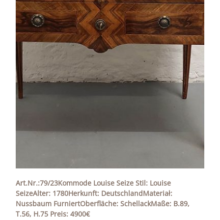
Art.Nr.:79/23Kommode Louise Seize Stil: Louise
SeizeAlter: 1780Herkunft: DeutschlandMateriał:
Nussbaum FurniertOberfläche: SchellackMaße: B.89,
T.56, H.75 Preis: 4900€