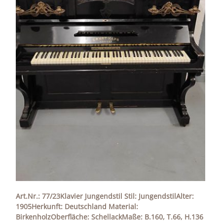
Art.Nr.: 77/23Klavier Jungendstil Stil: JungendstilAlter:
1905Herkunft: Deutschland Material:
BirkenholzOberfläche: SchellackMaße: B.160, T.66, H.136