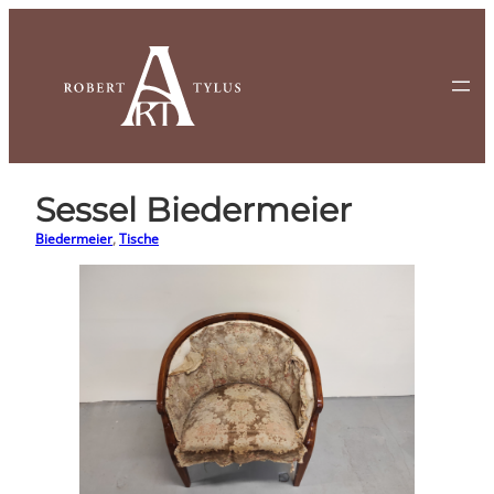
Zum
Inhalt
springen
Sessel Biedermeier
Biedermeier
, 
Tische