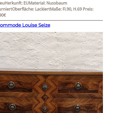
euHerkunft: EUMaterial: Nussbaum
urniertOberfläche: LackiertMaße: Fi.90, H.69 Preis:
90€
ommode Louise Seize