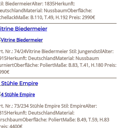
til: BiedermeierAlter: 1835Herkunft:
eutschlandMaterial: NussbaumOberfläche:
chellackMaße: B.110, T.49, H.192 Preis: 2990€
itrine Biedermeier
rt. Nr.: 74/24Vitrine Biedermeier Stil: JungendstilAlter:
915Herkunft: DeutschlandMaterial: Nussbaum
urniertOberfläche: PoliertMaße: B.83, T.41, H.180 Preis:
990€
 Stühle Empire
rt. Nr.: 73/234 Stühle Empire Stil: EmpireAlter:
815Herkunft: DeutschlandMaterial:
irschbaumOberfläche: PoliertMaße: B.49, T.59, H.83
reis: 4400€