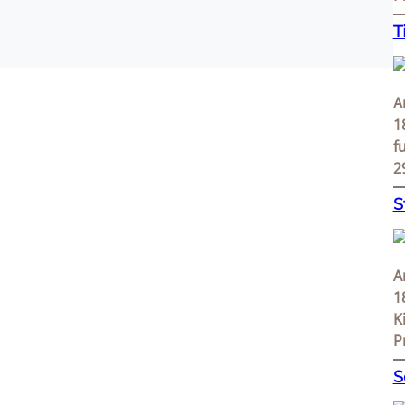
T
A
1
f
2
S
A
1
K
P
S