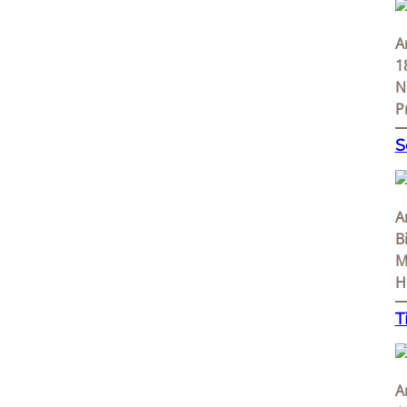
A
1
N
P
S
A
B
M
H
T
A