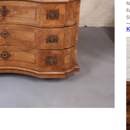
N
F
5
K