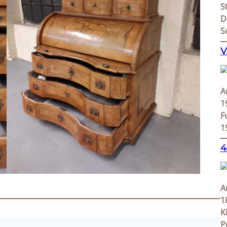
S
D
S
V
A
1
F
1
4
A
1
K
P