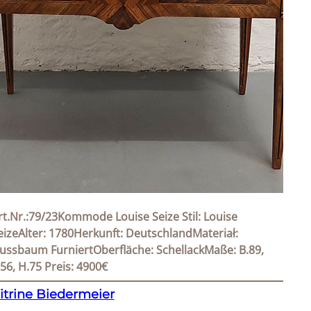
rt.Nr.:79/23Kommode Louise Seize Stil: Louise
eizeAlter: 1780Herkunft: DeutschlandMateriał:
ussbaum FurniertOberfläche: SchellackMaße: B.89,
.56, H.75 Preis: 4900€
itrine Biedermeier