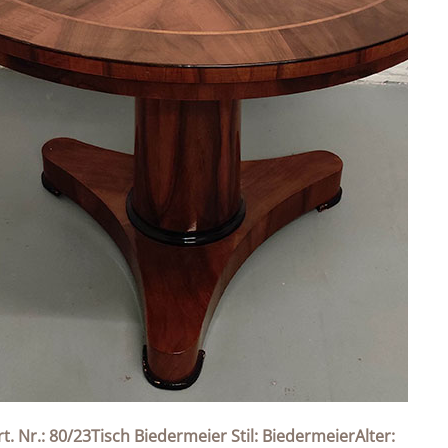
rt. Nr.: 80/23Tisch Biedermeier Stil: BiedermeierAlter: