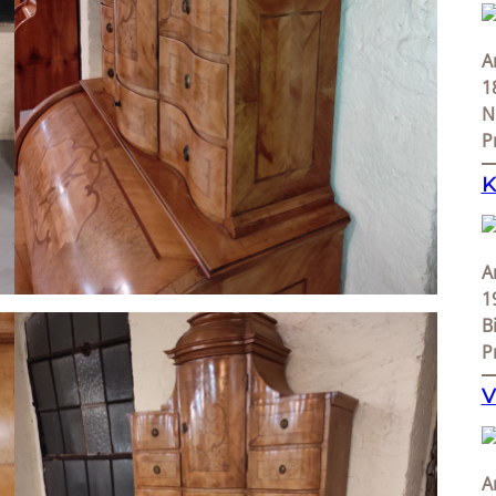
A
1
N
P
K
A
1
B
P
V
A