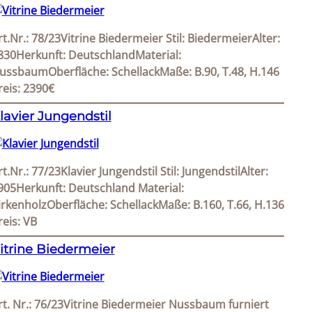
rt.Nr.: 78/23Vitrine Biedermeier Stil: BiedermeierAlter:
830Herkunft: DeutschlandMaterial:
ussbaumOberfläche: SchellackMaße: B.90, T.48, H.146
reis: 2390€
lavier Jungendstil
rt.Nr.: 77/23Klavier Jungendstil Stil: JungendstilAlter:
905Herkunft: Deutschland Material:
irkenholzOberfläche: SchellackMaße: B.160, T.66, H.136
reis: VB
itrine Biedermeier
rt. Nr.: 76/23Vitrine Biedermeier Nussbaum furniert