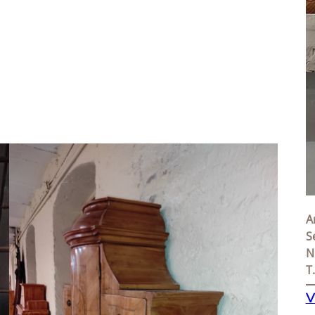
A
S
N
T
V