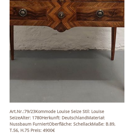
Art.Nr.:79/23Kommode Louise Seize Stil: Louise
SeizeAlter: 1780Herkunft: DeutschlandMateriał:
Nussbaum FurniertOberfläche: SchellackMaße: B.89,
T.56, H.75 Preis: 4900€