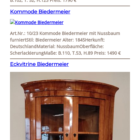
B.102, T. 52, H.123 Preis: 1790 €
Kommode Biedermeier
Art.Nr.: 10/23 Kommode Biedermeier mit Nussbaum
furniertStil: Biedermeier Alter: 1845Herkunft:
DeutschlandMaterial: NussbaumOberfläche:
ScherlackierungMaße: B.110, T.53, H.89 Preis: 1490 €
Eckvitrine Biedermeier